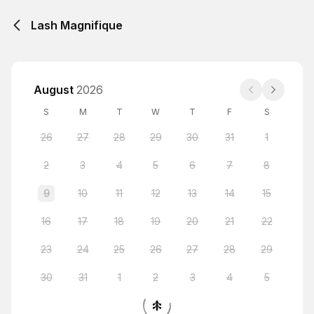
Lash Magnifique
August
2026
S
M
T
W
T
F
S
26
27
28
29
30
31
1
2
3
4
5
6
7
8
9
10
11
12
13
14
15
16
17
18
19
20
21
22
23
24
25
26
27
28
29
30
31
1
2
3
4
5